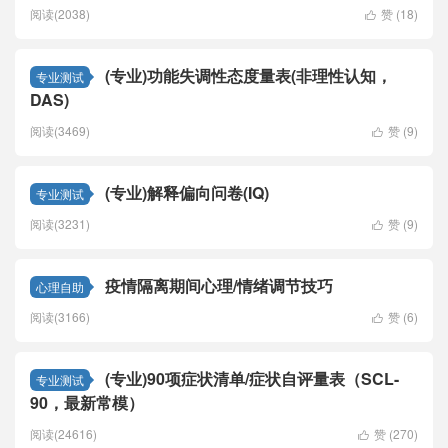
阅读(2038)
赞 (
18
)

(专业)功能失调性态度量表(非理性认知，
专业测试
DAS)
阅读(3469)
赞 (
9
)

(专业)解释偏向问卷(IQ)
专业测试
阅读(3231)
赞 (
9
)

疫情隔离期间心理/情绪调节技巧
心理自助
阅读(3166)
赞 (
6
)

(专业)90项症状清单/症状自评量表（SCL-
专业测试
90，最新常模）
阅读(24616)
赞 (
270
)
