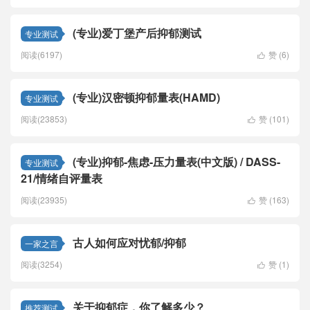
(专业)爱丁堡产后抑郁测试
专业测试
阅读(6197)
赞 (
6
)

(专业)汉密顿抑郁量表(HAMD)
专业测试
阅读(23853)
赞 (
101
)

(专业)抑郁-焦虑-压力量表(中文版) / DASS-
专业测试
21/情绪自评量表
阅读(23935)
赞 (
163
)

古人如何应对忧郁/抑郁
一家之言
阅读(3254)
赞 (
1
)

关于抑郁症，你了解多少？
推荐测试