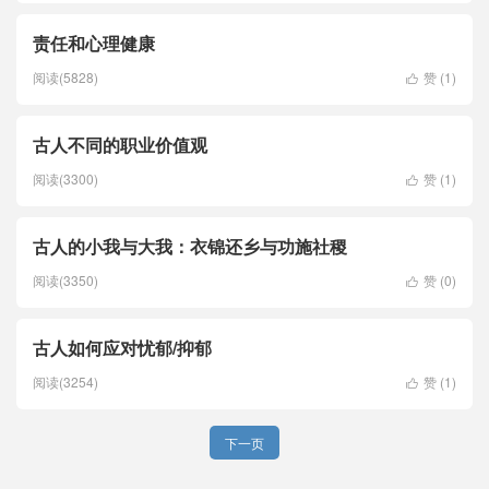
责任和心理健康
阅读(5828)
赞 (
1
)

古人不同的职业价值观
阅读(3300)
赞 (
1
)

古人的小我与大我：衣锦还乡与功施社稷
阅读(3350)
赞 (
0
)

古人如何应对忧郁/抑郁
阅读(3254)
赞 (
1
)

下一页