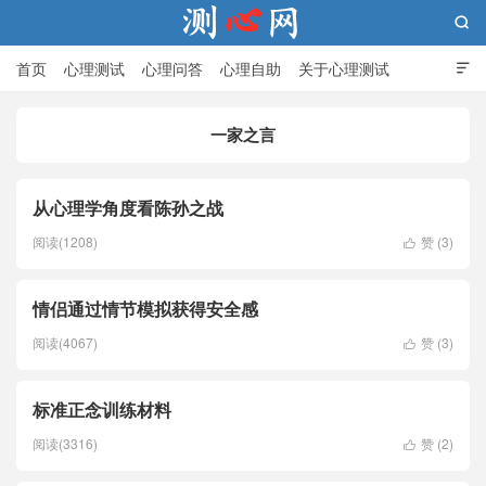

首页
心理测试
心理问答
心理自助
关于心理测试

一家之言
测心网
从心理学角度看陈孙之战
阅读(1208)
赞 (
3
)

情侣通过情节模拟获得安全感
阅读(4067)
赞 (
3
)

标准正念训练材料
阅读(3316)
赞 (
2
)
