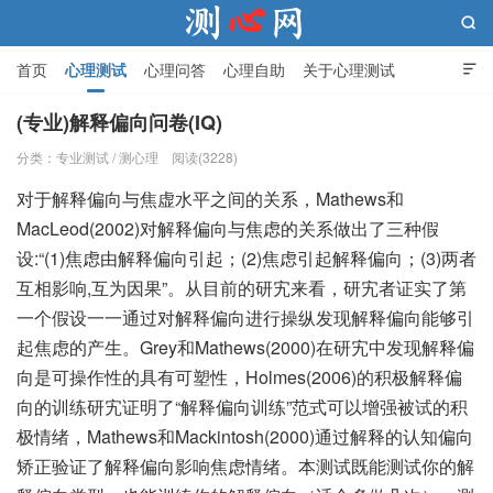

首页
心理测试
心理问答
心理自助
关于心理测试

(专业)解释偏向问卷(IQ)
分类：
专业测试
/
测心理
阅读(3228)
测心网
对于解释偏向与焦虚水平之间的关系，Mathews和
MacLeod(2002)对解释偏向与焦虑的关系做出了三种假
设:“(1)焦虑由解释偏向引起；(2)焦虑引起解释偏向；(3)两者
互相影响,互为因果”。从目前的研宄来看，研宄者证实了第
一个假设一一通过对解释偏向进行操纵发现解释偏向能够引
起焦虑的产生。Grey和Mathews(2000)在研宄中发现解释偏
向是可操作性的具有可塑性，Holmes(2006)的积极解释偏
向的训练研宄证明了“解释偏向训练”范式可以增强被试的积
极情绪，Mathews和Mackintosh(2000)通过解释的认知偏向
矫正验证了解释偏向影响焦虑情绪。本测试既能测试你的解