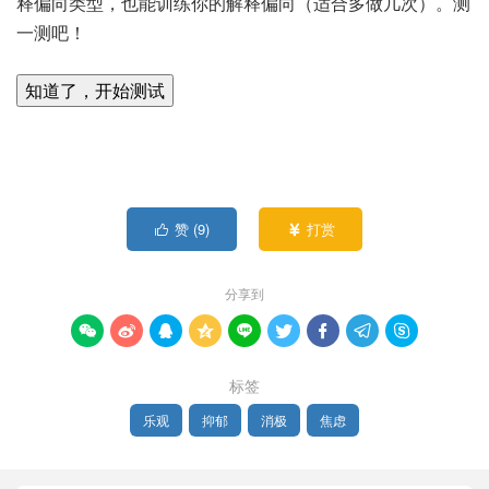
释偏向类型，也能训练你的解释偏向（适合多做几次）。测
一测吧！
知道了，开始测试
赞 (
9
)
打赏


分享到









标签
乐观
抑郁
消极
焦虑