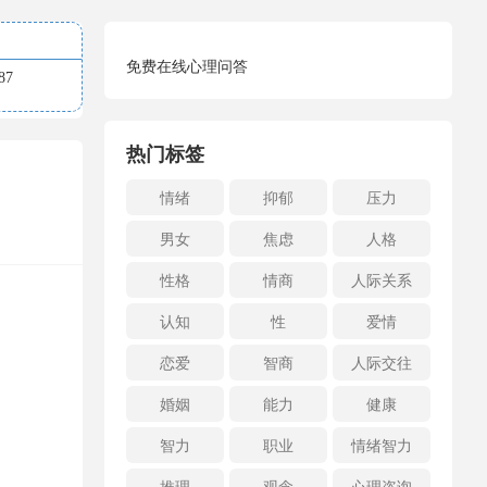
免费在线心理问答
7
热门标签
情绪
抑郁
压力
男女
焦虑
人格
性格
情商
人际关系
认知
性
爱情
恋爱
智商
人际交往
婚姻
能力
健康
智力
职业
情绪智力
推理
观念
心理咨询