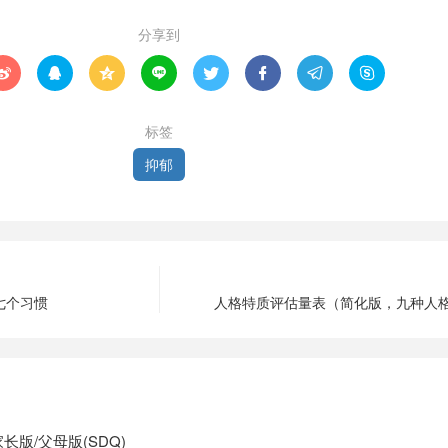
分享到








标签
抑郁
七个习惯
人格特质评估量表（简化版，九种人
长版/父母版(SDQ)