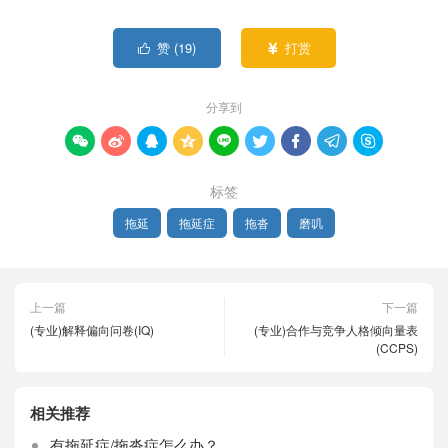
赞 (
19
)
打赏


分享到









标签
拖延
拖延症
拖沓
磨叽
上一篇
下一篇
(专业)解释偏向问卷(IQ)
(专业)合作与竞争人格倾向量表
(CCPS)
相关推荐
有拖延症/拖沓症怎么办？