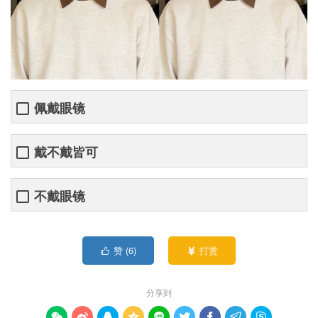
佩戴眼镜
戴不戴皆可
不戴眼镜
赞 (
6
)
打赏


分享到








