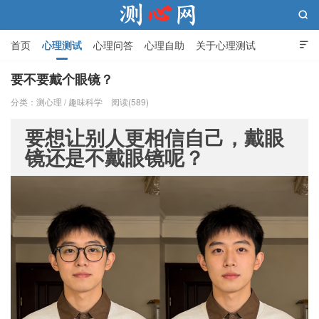

首页
心理测试
心理问答
心理自助
关于心理测试

要不要戴个眼镜？
分类：
测心理
/
趣味科学
阅读(589)
测心网
要想让别人更相信自己，戴眼
镜还是不戴眼镜呢？