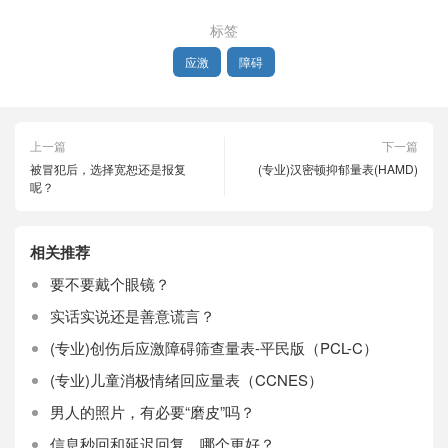
标签
应激
障碍
上一篇
下一篇
被冒犯后，选择宽恕还是报复
(专业)汉密顿抑郁量表(HAMD)
呢？
相关推荐
要不要戴个眼镜？
实话实说还是善意谎言？
(专业)创伤后应激障碍筛查量表-平民版（PCL-C）
(专业)儿童消极情绪回应量表（CCNES）
男人的照片，有必要“磨皮”吗？
信息秒回和延迟回复，哪个更好？