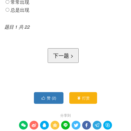
常常出现
总是出现
题目 1 共 22
赞 (
2
)
打赏


分享到








