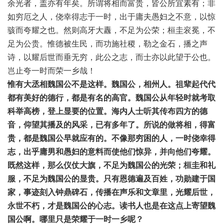
余光者，盖亦有年矣。所谓将相而富贵，皆公所宜素有；非
如穷厄之人，侥幸得志于一时，出于庸夫愚妇之不意，以惊
骇而夸耀之也。然则高牙大纛，不足为公荣；桓圭衮冕，不
足为公贵。惟德被生民，而功施社稷，勒之金石，播之声
诗，以耀后世而垂无穷，此公之志，而士亦以此望于公也。
岂止夸一时而荣一乡哉！
惟有大丞相魏国公不是这样。魏国公，相州人。祖辈起代代
都有美好的德行，都是有名的高官。魏国公从年轻时就考取
科举高榜，登上显要的位置。海内人士听其传布四方的德
音，仰望其播及的风采，已有多年了。所说的做将相，得富
贵，都是魏国公早就应有的。不像那穷困的人，一时侥幸得
志，出乎庸男和愚妇的意料而使他们惊异，并向他们夸耀。
既然这样，那么仪仗大旗，不足为魏国公的光荣；桓圭和礼
服，不足为魏国公的显贵。只有恩德遍及百姓，功勋建于国
家，事迹刻入钟鼎碑石，传播在声乐和文章里，光耀后世，
永世不朽，才是魏国公的心志。读书人也是在这点上寄望魏
国公啊。哪里只是荣耀于一时一乡呢？