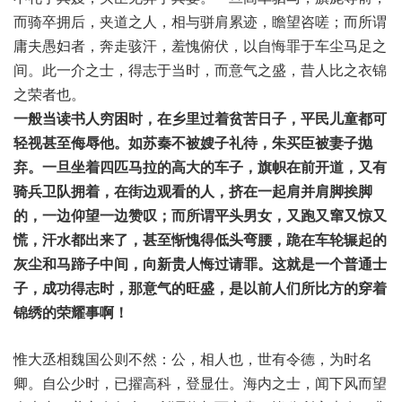
而骑卒拥后，夹道之人，相与骈肩累迹，瞻望咨嗟；而所谓
庸夫愚妇者，奔走骇汗，羞愧俯伏，以自悔罪于车尘马足之
间。此一介之士，得志于当时，而意气之盛，昔人比之衣锦
之荣者也。
一般当读书人穷困时，在乡里过着贫苦日子，平民儿童都可
轻视甚至侮辱他。如苏秦不被嫂子礼待，朱买臣被妻子抛
弃。一旦坐着四匹马拉的高大的车子，旗帜在前开道，又有
骑兵卫队拥着，在街边观看的人，挤在一起肩并肩脚挨脚
的，一边仰望一边赞叹；而所谓平头男女，又跑又窜又惊又
慌，汗水都出来了，甚至惭愧得低头弯腰，跪在车轮辗起的
灰尘和马蹄子中间，向新贵人悔过请罪。这就是一个普通士
子，成功得志时，那意气的旺盛，是以前人们所比方的穿着
锦绣的荣耀事啊！
惟大丞相魏国公则不然：公，相人也，世有令德，为时名
卿。自公少时，已擢高科，登显仕。海内之士，闻下风而望