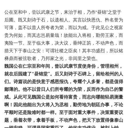
公在至和中，尝以武康之节，来治于相，乃作“昼锦”之堂于
后圃。既又刻诗于石，以遗相人。其言以快恩仇、矜名誉为
可薄，盖不以昔人所夸者为荣，而以为戒。于此见公之视富
贵为何如，而其志岂易量哉！故能出入将相，勤劳王家，而
夷险一节。至于临大事，决大议，垂绅正笏，不动声色，而
措天下于泰山之安：可谓社稷之臣矣！其丰功盛烈，所以铭
彝鼎而被弦歌者，乃邦家之光，非闾里之荣也。
魏国公在仁宗至和年间，曾以武康节度使身份，管理相州，
就在后园建了“昼锦堂”。后又刻诗于石碑上，留给相州的人
们。诗篇说的是快意于感恩报仇，夸耀个人多誉，都是值得
鄙薄的。他不以昔日人们所夸耀的为荣，反而作为自己的警
戒。从此可见魏国公是如何看待富贵，而志向哪能轻易测量
啊！因此他能出为大将入为丞相，勤劳地为朝廷办事，不论
平顺时还是险难时都一样。至于面对重大事件，决策重要议
题，垂着衣带，拿着手板，不动声色，把天下放置得像泰山
一样安稳，可谓是国家重臣了。他的丰功伟业，被刻上钟