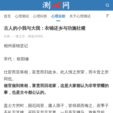

首页
心理测试
心理问答
心理自助
关于心理测试

古人的小我与大我：衣锦还乡与功施社稷
分类：
一家之言
阅读(3346)
测心网
相州昼锦堂记
宋代： 欧阳修
仕宦而至将相，富贵而归故乡。此人情之所荣，而今昔之所
同也。
做官做到将相，富贵而回老家，这是大家都认为非常荣耀的
事，也是古今都公认的。
盖士方穷时，困厄闾里，庸人孺子，皆得易而侮之。若季子
不礼于其嫂，买臣见弃于其妻。一旦高车驷马，旗旄导前，