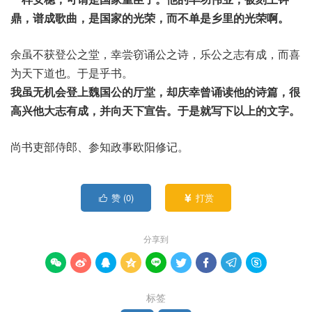
鼎，谱成歌曲，是国家的光荣，而不单是乡里的光荣啊。
余虽不获登公之堂，幸尝窃诵公之诗，乐公之志有成，而喜
为天下道也。于是乎书。
我虽无机会登上魏国公的厅堂，却庆幸曾诵读他的诗篇，很
高兴他大志有成，并向天下宣告。于是就写下以上的文字。
尚书吏部侍郎、参知政事欧阳修记。
赞 (
0
)
打赏


分享到









标签