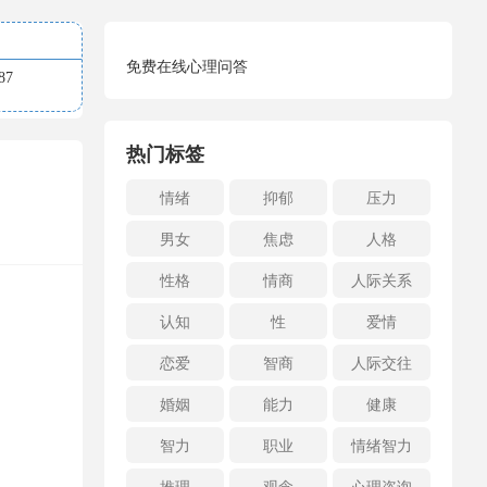
免费在线心理问答
7
热门标签
情绪
抑郁
压力
男女
焦虑
人格
性格
情商
人际关系
认知
性
爱情
恋爱
智商
人际交往
婚姻
能力
健康
智力
职业
情绪智力
推理
观念
心理咨询