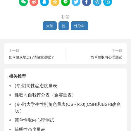









标签
大脑
性
性取向
上一篇
下一篇
如何健康地进行情绪宣泄呢？
简单性取向心理测试
相关推荐
(专业)同性恋态度量表
性取向自我评分表（金赛量表）
(专业)大学生性别角色量表(CSRI-50)(CSRI和BSRI改良
版 )
简单性取向心理测试
简明性态度量表