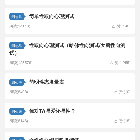
简单性取向心理测试
测心理
阅读(14118)
赞 (
146
)

性取向心理测试（哈佛性向测试/大脑性向测
测心理
试）
阅读(125578)
赞 (
1255
)

简明性态度量表
测心理
阅读(8408)
赞 (
10
)

你对TA是爱还是性？
测心理
阅读(6146)
赞 (
18
)

女性性心理成熟度测试