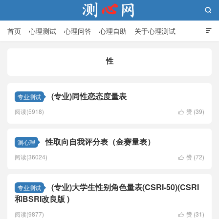

首页
心理测试
心理问答
心理自助
关于心理测试

性
测心网
(专业)同性恋态度量表
专业测试
阅读(5918)
赞 (
39
)

性取向自我评分表（金赛量表）
测心理
阅读(36024)
赞 (
72
)

(专业)大学生性别角色量表(CSRI-50)(CSRI
专业测试
和BSRI改良版 )
阅读(9877)
赞 (
31
)
