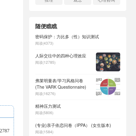
随便瞧瞧
密码保护：力比多（性）知识测试
阅读(4373)
人际交往中的四种心理效应
阅读(12785)
弗莱明量表/学习风格问卷
(The VARK Questionnaire)
阅读(16276)
精神压力测试
阅读(5806)
(专业)亲子依恋问卷（IPPA） (女生版本)
787
阅读(1584)