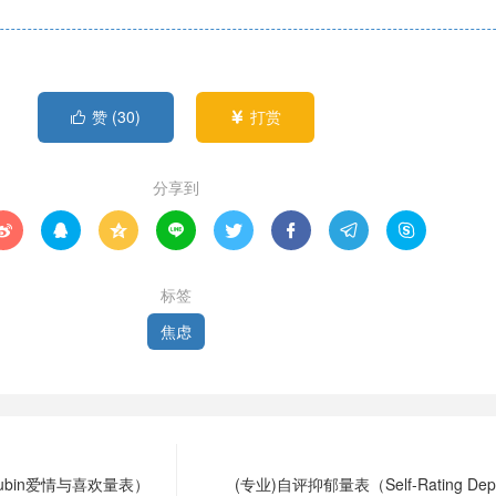
赞 (
30
)
打赏


分享到








标签
焦虑
Rubin爱情与喜欢量表）
(专业)自评抑郁量表（Self-Rating Depr