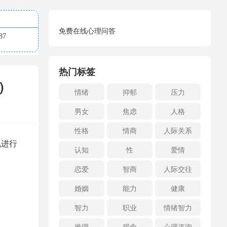
免费在线心理问答
7
热门标签
)
情绪
抑郁
压力
男女
焦虑
人格
性格
情商
人际关系
况进行
认知
性
爱情
恋爱
智商
人际交往
婚姻
能力
健康
智力
职业
情绪智力
推理
观念
心理咨询