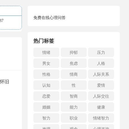
免费在线心理问答
7
热门标签
情绪
抑郁
压力
男女
焦虑
人格
性格
情商
人际关系
怀旧
认知
性
爱情
恋爱
智商
人际交往
婚姻
能力
健康
智力
职业
情绪智力
推理
观念
心理咨询