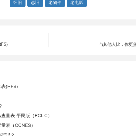
怀旧
恋旧
老物件
老电影
FS)
与其他人比，你更
(RFS)
？
查量表-平民版（PCL-C）
量表（CCNES）
皮”吗？