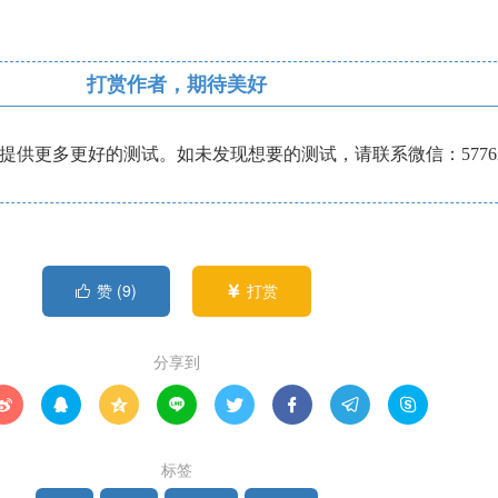
打赏作者，期待美好
供更多更好的测试。如未发现想要的测试，请联系微信：57762
赞 (
9
)
打赏


分享到








标签