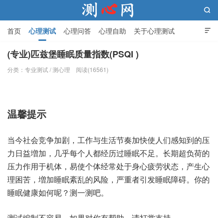

首页
心理测试
心理问答
心理自助
关于心理测试

(专业)匹兹堡睡眠质量指数(PSQI )
分类：
专业测试
/
测心理
阅读(16561)
测心网
温馨提示
当今社会竞争加剧，工作与生活节奏加快使人们感知到的压
力日益増加，几乎每个人都经历过睡眠不足。长期超负荷的
压力作用于机体，易使个体经常处于身心疲劳状态，产生心
理困苦，増加睡眠紊乱的风险，严重者引发睡眠障碍。你的
睡眠健康如何呢？测一测吧。
测试编制不容易，如果对你有帮助，请打赏支持。