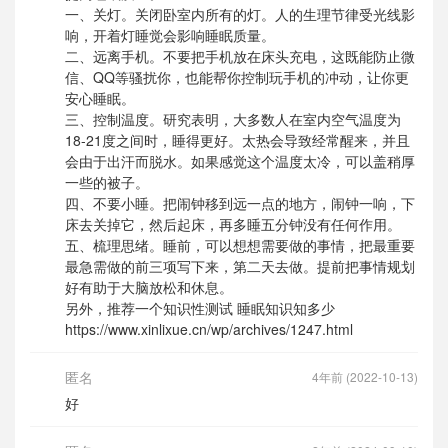
一、关灯。关闭卧室内所有的灯。人的生理节律受光线影
响，开着灯睡觉会影响睡眠质量。
二、远离手机。不要把手机放在床头充电，这既能防止微
信、QQ等骚扰你，也能帮你控制玩手机的冲动，让你更
安心睡眠。
三、控制温度。研究表明，大多数人在室内空气温度为
18-21度之间时，睡得更好。太热会导致经常醒来，并且
会由于出汗而脱水。如果感觉这个温度太冷，可以盖稍厚
一些的被子。
四、不要小睡。把闹钟移到远一点的地方，闹钟一响，下
床去关掉它，然后起床，再多睡五分钟没有任何作用。
五、梳理思绪。睡前，可以想想需要做的事情，把最重要
最急需做的前三项写下来，第二天去做。提前把事情规划
好有助于大脑放松和休息。
另外，推荐一个知识性测试 睡眠知识知多少
https://www.xinlixue.cn/wp/archives/1247.html
匿名
4年前 (2022-10-13)
好