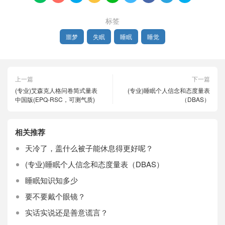
标签
噩梦
失眠
睡眠
睡觉
上一篇
下一篇
(专业)艾森克人格问卷简式量表
(专业)睡眠个人信念和态度量表
中国版(EPQ-RSC，可测气质)
（DBAS）
相关推荐
天冷了，盖什么被子能休息得更好呢？
(专业)睡眠个人信念和态度量表（DBAS）
睡眠知识知多少
要不要戴个眼镜？
实话实说还是善意谎言？