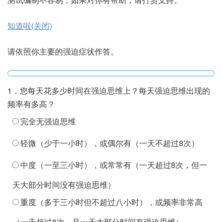
知道啦(关闭)
请依照你主要的强迫症状作答。
1．您每天花多少时间在强迫思维上？每天强迫思维出现的
2．您的强迫思维对社交、学业成就或工作能力有多大妨
3．您的强迫思维给您带来多大的苦恼或困扰？
4．您有多少努力对抗强迫思维？你是否尝试转移注意力或
5．您控制强迫思维的能力有多少？您停止或转移强迫思维
6．您每天花多少时间在强迫行为上？每天做出强迫行为的
7．您的强迫行为对社交、学业成就或工作能力有多大妨
8．假如被制止从事强迫行为时，您有什么感觉？您会有多
9．您有多努力去对抗强迫行为？或尝试停止强迫行为的频
10．您控制强迫行为的能力如何？您停止强迫（仪式）行为
频率有多高？
碍？（假如目前没有工作，则强迫思维对每天日常活动的妨
不去想它呢？（重点不在于是否成功转移，而在于你有多努
的效果如何？（不包括通过强迫行为来停止强迫思维）
频率有多高？
碍？（假如目前没有工作，则强迫行为对每天日常活动的妨
焦虑？
率？（仅评估你有多努力对抗强迫行为或尝试频率有多高，
的效果如何？（假如你很少去对抗，那就回想那些少数对抗
没有
碍有多大？回答此题时，请回想是否有任何事情因为强迫思
力对抗或尝试频率有多高）。
碍有多大？）
而不在于评估您停止强迫行为的效果有多好）
的情境，以便回答此题。）
完全无强迫思维
完全控制。我可以完全控制。
完全无强迫行为
没有焦虑
轻微。不会太烦人。
维而不去做或较少做）。
一直不断地努力与之对抗（或症状很轻微，不需要积极
不受妨碍
一直不断地努力与之对抗（或症状很轻微，不需要积极
完全控制。我可以完全控制。
轻微（少于一小时），或偶尔有（一天不超过8次）
大多能控制。只要花些力气与注意力，即能停止或转移
轻微（少于一小时），或偶尔有（一天不超过8次）
轻微。假如强迫行为被阻止，只是稍微焦虑。
不受妨碍
中度。觉得很烦，但尚可应付。
地对抗）
地对抗）
轻微。稍微妨碍社交或工作活动，但整体表现并无大
大多能控制。只要花些力气与注意力，即能停止强迫行
强迫思维。
中度（一至三小时），或常常有（一天超过8次，但一
中度（一至三小时），或常常有（一天超过8次，但一
中度。假如强迫行为被阻止，会有中等程度的焦虑，但
轻微。稍微妨碍社交或工作活动，但整体表现并无大
大部分时间都试图与之对抗（超过一半的时间我都试图
大部分时间都试图与之对抗（超过一半的时间我都试图
重度。非常烦人。
碍。
为。
中等程度控制。“有时”能停止或转移强迫思维。
天大部分时间没有强迫思维）
天大部分时间没有强迫行为）
是仍可以应付。
碍。
与之对抗）
与之对抗）
中度。确实妨碍社交或工作活动，但仍可应付。
中等程度控制。“有时”控制强迫行为，有些困难。
极重。几乎一直持续且令人丧志地苦恼。
重度（多于三小时但不超过八小时），或频率非常高
控制力弱。很少能成功地停止或消除强迫思维，只能转
重度（多于三小时但不超过八小时），或频率非常高
严重。假如强迫行为被阻止，会明显且困扰地增加焦
中度。确实妨碍社交或工作活动，但仍可应付。
用些许努力去对抗。
用些许努力去对抗。
重度。导致社交或工作表现的障碍。
控制力弱。只能忍耐耽搁一下时间，但最终还是必须完
（一天超过8次，且一天大部分时间有强迫思维）
移。
（一天超过8次，且一天大部分时间有强迫行为）
虑。