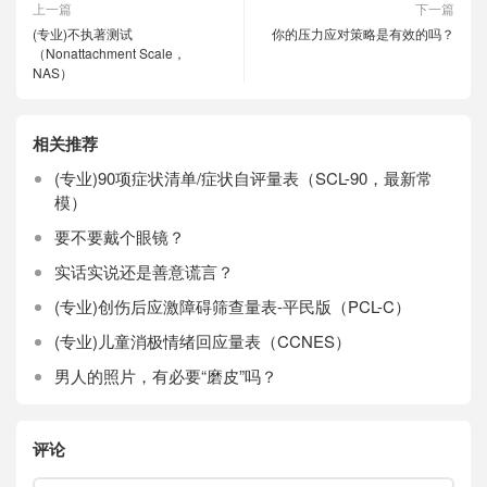
上一篇
下一篇
(专业)不执著测试
你的压力应对策略是有效的吗？
（Nonattachment Scale，
NAS）
相关推荐
(专业)90项症状清单/症状自评量表（SCL-90，最新常
模）
要不要戴个眼镜？
实话实说还是善意谎言？
(专业)创伤后应激障碍筛查量表-平民版（PCL-C）
(专业)儿童消极情绪回应量表（CCNES）
男人的照片，有必要“磨皮”吗？
评论