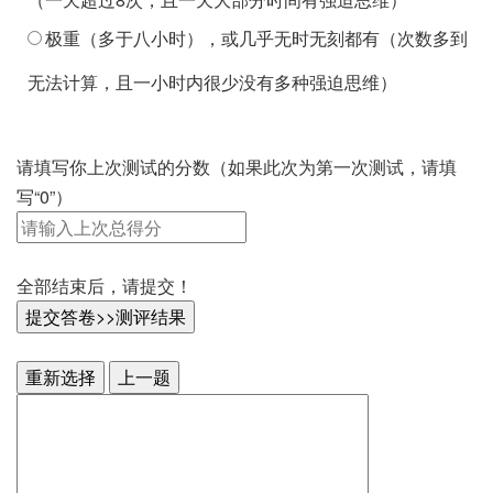
重度。导致社交或工作表现的障碍。
屈服于所有的强迫思维，未试图控制，但仍有些不甘
屈服于所有的强迫行为，未试图控制，但仍有些不甘
成强迫行为。
极度。无能力应付社交或工作。
极重（多于八小时），或几乎无时无刻都有（次数多到
无法控制。完全不能自主，连转移一下强迫思维的能力
极重（多于八小时），或几乎无时无刻都有（次数多到
极度。假如有任何需要改变强迫行为的处置时，会导致
心。
心。
极度。无能力应付社交或工作。
完全无法控制。连耽搁一下的能力都没有。
无法计算，且一小时内很少没有多种强迫思维）
都没有。
无法计算，且一小时内很少没有多种强迫思维）
极度地焦虑。
完全愿意屈服于强迫思维。
完全愿意屈服于强迫行为。
请填写你上次测试的分数（如果此次为第一次测试，请填
写“0”）
全部结束后，请提交！