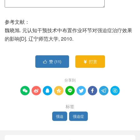
参考文献：
魏晓旭. 元认知干预技术中布置作业环节对强迫症治疗效果
的影响[D]. 辽宁师范大学, 2010.
赞 (
11
)
打赏


分享到









标签
强迫
强迫症