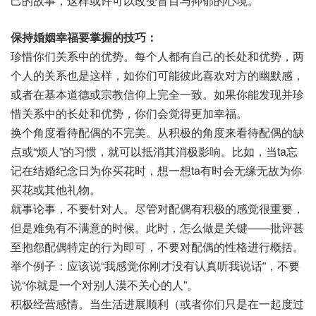
己的故事，这样或许可以改变盲目与抑郁的心境。
保持婚姻幸福要掌握的技巧：
珍惜你们关系中的优势。每个人都有自己的长处和优势，两
个人的关系也是这样，如你们可能彼此喜欢对方的幽默感，
或者在基本道德或宗教信仰上完全一致。如果你能发现并珍
惜关系中的长处和优势，你们会觉得更加幸福。
换个角度看待配偶的不完美。从积极的角度来看待配偶的缺
点或“烦人”的习惯，就可以抵消其消极影响。比如，当ta忘
记在结婚纪念日为你买花时，想一想ta有时会无缘无故为你
买花或其他礼物。
就事论事，不要针对人。尽管对配偶有积极的感觉很重要，
但是难免有不满意的时候。此时，怎么做是关键——批评甚
至抱怨配偶特定的行为即可，不要对配偶的性格进行概括。
举个例子：应该说“我感觉你刚才没有认真听我说话”，不要
说“你就是一个对别人漠不关心的人”。
积极经营感情。当生活进展顺利（或者你们只是在一起度过