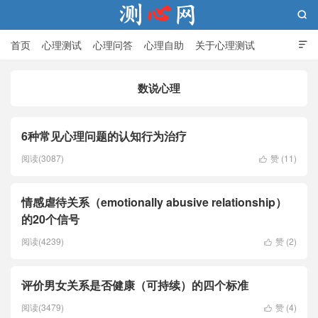

首页
心理测试
心理问答
心理自助
关于心理测试

数说心理
测心网
6种常见心理问题的认知行为治疗
阅读(3087)
赞 (
11
)

情感虐待关系（emotionally abusive relationship）
的20个信号
阅读(4239)
赞 (
2
)

评价男女关系是否健康（可持续）的四个标准
阅读(3479)
赞 (
4
)
