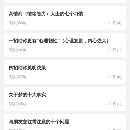
高情商（情绪智力）人士的七个习惯
阅读(3836)
赞 (
4
)

十招助你更有“心理韧性”（心理复原，内心强大）
阅读(4949)
赞 (
1
)

四招助你英明决策
阅读(3278)
赞 (
0
)

关于梦的十大事实
阅读(3454)
赞 (
1
)

与朋友交往需注意的十个问题