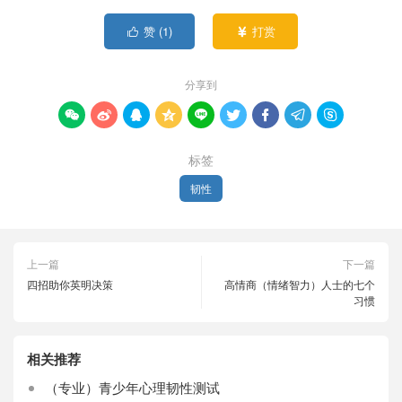
赞 (
1
)
打赏


分享到









标签
韧性
上一篇
下一篇
四招助你英明决策
高情商（情绪智力）人士的七个
习惯
相关推荐
（专业）青少年心理韧性测试