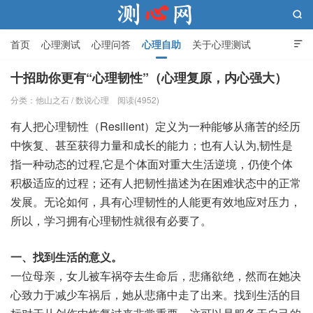

首页
心理测试
心理问答
心理自助
关于心理测试

十招助你更有“心理韧性”（心理复原，内心强大）
分类：
他山之石
/
数说心理
阅读(4952)
测心网
有人把心理韧性（Resilient）定义为一种能够从痛苦的经历
中恢复、甚至获得力量和成长的能力；也有人认为,韧性是
指一种动态的过程,它是个体面对重大生活逆境，仍使个体
积极适应的过程；还有人把韧性描述为在困难状态中的正常
发展。无论如何，具有心理韧性的人能更有效地应对压力，
所以，学习拥有心理韧性就很有必要了。
一、找到生活的意义。
一位母亲，女儿被车祸夺去生命后，悲痛欲绝，然而在她决
心致力于减少车祸后，她从悲痛中走了出来。找到生活的目