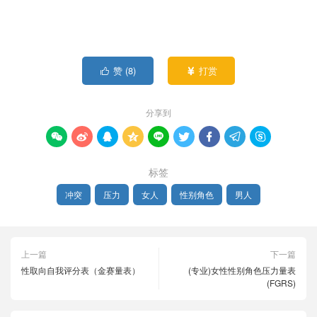
赞 (
8
)
打赏


分享到









标签
冲突
压力
女人
性别角色
男人
上一篇
下一篇
性取向自我评分表（金赛量表）
(专业)女性性别角色压力量表
(FGRS)