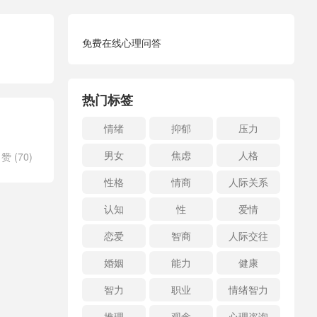
免费在线心理问答
热门标签
情绪
抑郁
压力
男女
焦虑
人格
赞 (
70
)
性格
情商
人际关系
认知
性
爱情
恋爱
智商
人际交往
婚姻
能力
健康
智力
职业
情绪智力
推理
观念
心理咨询