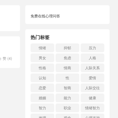
免费在线心理问答
热门标签
情绪
抑郁
压力
男女
焦虑
人格
赞 (
4
)

性格
情商
人际关系
认知
性
爱情
恋爱
智商
人际交往
婚姻
能力
健康
智力
职业
情绪智力
推理
观念
心理咨询