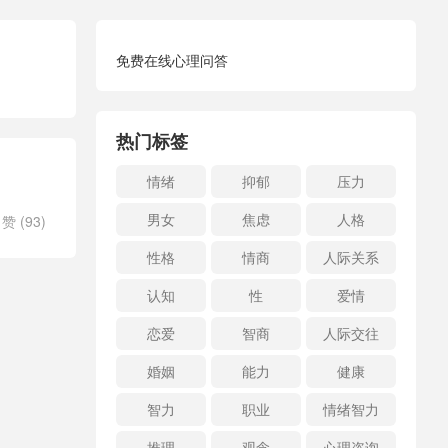
免费在线心理问答
热门标签
情绪
抑郁
压力
男女
焦虑
人格
赞 (
93
)
性格
情商
人际关系
认知
性
爱情
恋爱
智商
人际交往
婚姻
能力
健康
智力
职业
情绪智力
推理
观念
心理咨询