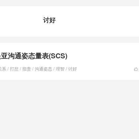
讨好
提亚沟通姿态量表(SCS)
关系
/
打岔
/
指责
/
沟通姿态
/
理智
/
讨好
