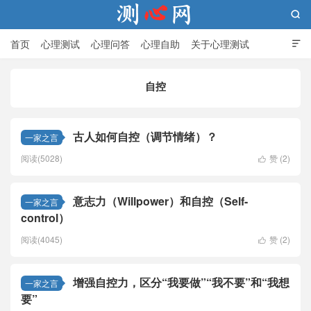

首页
心理测试
心理问答
心理自助
关于心理测试

自控
测心网
古人如何自控（调节情绪）？
一家之言
阅读(5028)
赞 (
2
)

意志力（Willpower）和自控（Self-
一家之言
control）
阅读(4045)
赞 (
2
)

增强自控力，区分“我要做”“我不要”和“我想
一家之言
要”