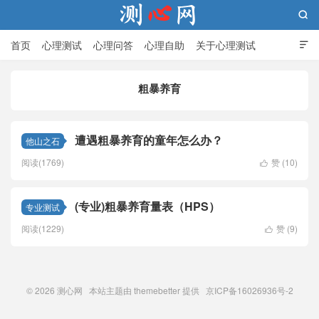

首页
心理测试
心理问答
心理自助
关于心理测试

粗暴养育
测心网
遭遇粗暴养育的童年怎么办？
他山之石
阅读(1769)
赞 (
10
)

(专业)粗暴养育量表（HPS）
专业测试
阅读(1229)
赞 (
9
)

© 2026
测心网
本站主题由
themebetter
提供 京ICP备16026936号-2