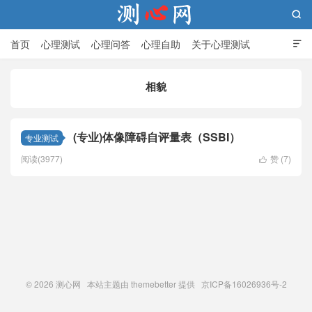

首页
心理测试
心理问答
心理自助
关于心理测试

相貌
测心网
(专业)体像障碍自评量表（SSBI）
专业测试
阅读(3977)
赞 (
7
)

© 2026
测心网
本站主题由
themebetter
提供 京ICP备16026936号-2