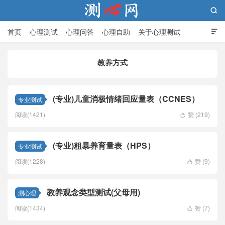

首页
心理测试
心理问答
心理自助
关于心理测试

教养方式
测心网
(专业)儿童消极情绪回应量表（CCNES）
专业测试
阅读(1421)
赞 (
219
)

(专业)粗暴养育量表（HPS）
专业测试
阅读(1228)
赞 (
9
)

教养观念类型测试(父母用)
测心理
阅读(1434)
赞 (
7
)
