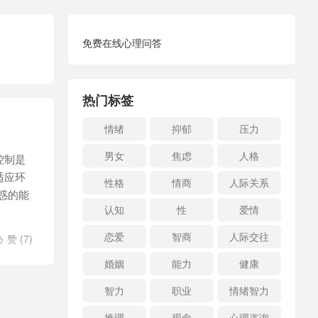
免费在线心理问答
热门标签
情绪
抑郁
压力
男女
焦虑
人格
控制是
适应环
性格
情商
人际关系
诱惑的能
认知
性
爱情
恋爱
智商
人际交往
赞 (
7
)

婚姻
能力
健康
智力
职业
情绪智力
推理
观念
心理咨询