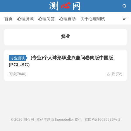

首页
心理测试
心理问答
心理自助
关于心理测试

择业
测心网
(专业)个人球形职业兴趣问卷简版中国版
专业测试
(PGL-SC)
阅读(7840)
赞 (
72
)

© 2026
测心网
本站主题由
themebetter
提供 京ICP备16026936号-2