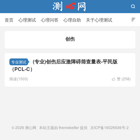

首页
心理测试
心理问答
心理自助
关于心理测试

创伤
测心网
(专业)创伤后应激障碍筛查量表-平民版
专业测试
（PCL-C）
阅读(1503)
赞 (
258
)

© 2026
测心网
本站主题由
themebetter
提供 京ICP备16026936号-2