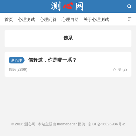

首页
心理测试
心理问答
心理自助
关于心理测试

佛系
测心网
儒释道，你是哪一系？
测心理
阅读(2869)
赞 (
2
)

© 2026
测心网
本站主题由
themebetter
提供 京ICP备16026936号-2