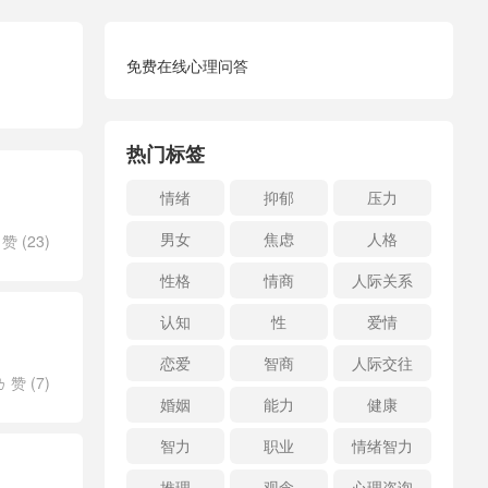
免费在线心理问答
热门标签
情绪
抑郁
压力
男女
焦虑
人格
赞 (
23
)
性格
情商
人际关系
认知
性
爱情
恋爱
智商
人际交往
赞 (
7
)

婚姻
能力
健康
智力
职业
情绪智力
推理
观念
心理咨询