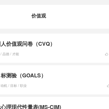
价值观
国人价值观问卷（CVQ）
/
品德
/
才能

目标测验（GOALS）
/
动机
/
目标
/
职业
元心理现代性量表(MS-CIM)