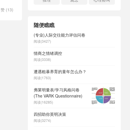
赞 (
13
)
随便瞧瞧
(专业)人际交往能力评估问卷
阅读(3427)
情商之情绪调控
阅读(3338)
遭遇粗暴养育的童年怎么办？
阅读(1763)
弗莱明量表/学习风格问卷
(The VARK Questionnaire)
阅读(16285)
四招助你英明决策
阅读(3274)