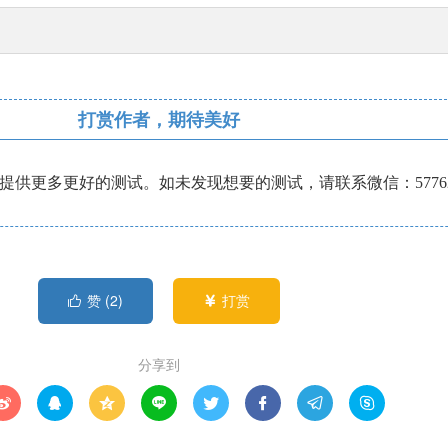
打赏作者，期待美好
供更多更好的测试。如未发现想要的测试，请联系微信：57762
赞 (
2
)
打赏


分享到







