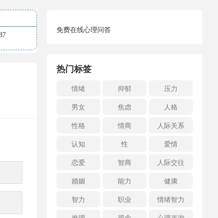
免费在线心理问答
7
热门标签
情绪
抑郁
压力
男女
焦虑
人格
性格
情商
人际关系
认知
性
爱情
恋爱
智商
人际交往
婚姻
能力
健康
智力
职业
情绪智力
推理
观念
心理咨询