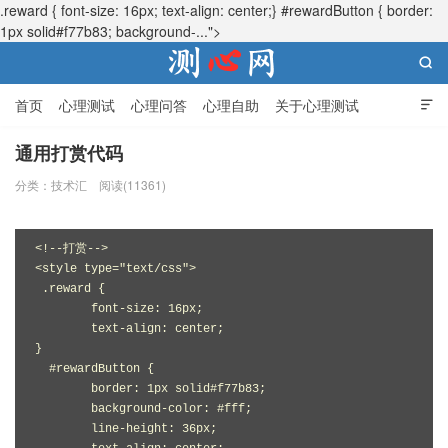
.reward { font-size: 16px; text-align: center;} #rewardButton { border:
1px solid#f77b83; background-...">

首页
心理测试
心理问答
心理自助
关于心理测试

通用打赏代码
分类：
技术汇
阅读(11361)
测心网
<!--打赏-->
<style type="text/css">
 .reward {
	font-size: 16px;
	text-align: center;
}
  #rewardButton {
	border: 1px solid#f77b83;
	background-color: #fff;
	line-height: 36px;