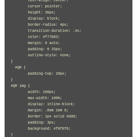
	text-align: center;
	cursor: pointer;
	height: 36px;
	display: block;
	border-radius: 4px;
	transition-duration: .4s;
	color: #f77b83;
	margin: 0 auto;
	padding: 0 25px;
	outline-style: none;
}
  #QR {
	padding-top: 20px;
}
#QR img {
	width: 180px;
	max-width: 100%;
	display: inline-block;
	margin: .8em 2em 0;
	border: 1px solid #ddd;
	padding: 3px;
	background: #f8f8f8;
}