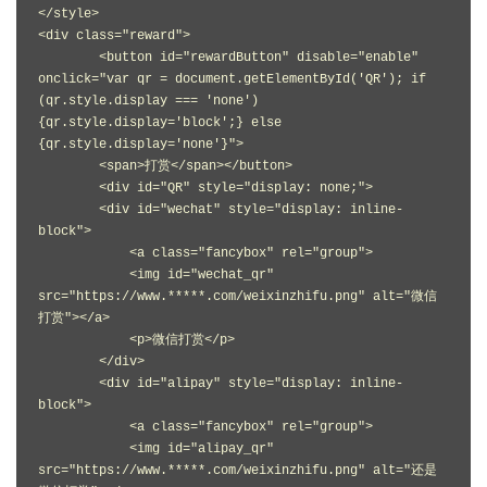
</style>
<div class="reward">
        <button id="rewardButton" disable="enable" 
onclick="var qr = document.getElementById('QR'); if 
(qr.style.display === 'none') 
{qr.style.display='block';} else 
{qr.style.display='none'}">
        <span>打赏</span></button>
        <div id="QR" style="display: none;">
        <div id="wechat" style="display: inline-
block">
            <a class="fancybox" rel="group">
            <img id="wechat_qr" 
src="https://www.*****.com/weixinzhifu.png" alt="微信
打赏"></a>
            <p>微信打赏</p>
        </div>
        <div id="alipay" style="display: inline-
block">
            <a class="fancybox" rel="group">
            <img id="alipay_qr" 
src="https://www.*****.com/weixinzhifu.png" alt="还是