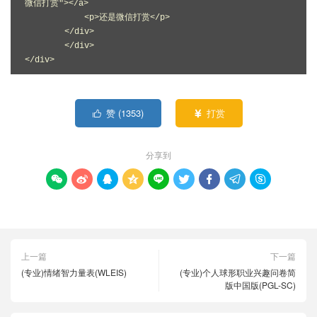
微信打赏"></a>
            <p>还是微信打赏</p>
        </div>
        </div>
</div>  
赞 (
1353
)
打赏


分享到









上一篇
下一篇
(专业)情绪智力量表(WLEIS)
(专业)个人球形职业兴趣问卷简
版中国版(PGL-SC)